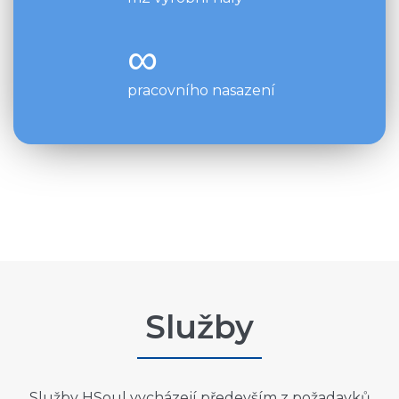
∞
pracovního nasazení
Služby
Služby HSoul vycházejí především z požadavků